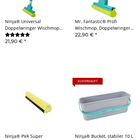
Ninja® Universal
Mr. Fantastic® Profi
Doppelwringer Wischmop
Wischmop, Doppelwringer
mit Super Saugschwamm,
Mop mit Super
22,90 €
*
28 cm Wischbreite,
Saugschwamm, 33 cm
21,90 €
*
Teleskopstiel bis 135 cm
Wischbreite, Edelstahl
Länge
Teleskopstiel bis 140 cm
Länge
AUSVERKAUFT
Ninja® PVA Super
Ninja® Bucket, stabiler 10 L