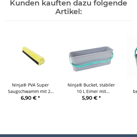
Kunden kauften dazu folgende
Artikel:
Ninja® PVA Super
Ninja® Bucket, stabiler
Saugschwamm mit 28
10 L Eimer mit
b
cm Wischbreite, nimmt
ergonomischem Griff für
6,90 €
*
5,90 €
*
bis zur 10-fachen Menge
Doppelwringer
Fa
des Eigengewichts an
Wischmopps mit
er
Flüssigkeit oder Wasser
Wischbreiten bis zu 40
idea
auf
cm
Wis