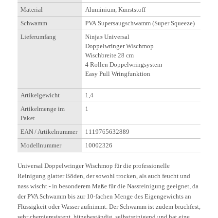
Material
Aluminium, Kunststoff
Schwamm
PVA Supersaugschwamm (Super Squeeze)
Lieferumfang
Ninja
Universal
®
Doppelwringer Wischmop
Wischbreite 28 cm
4 Rollen Doppelwringsystem
Easy Pull Wringfunktion
Artikelgewicht
1,4
Artikelmenge im
1
Paket
EAN / Artikelnummer
1119765632889
Modellnummer
10002326
Universal Doppelwringer Wischmop für die professionelle
Reinigung glatter Böden, der sowohl trocken, als auch feucht und
nass wischt - in besonderem Maße für die Nassreinigung geeignet, da
der PVA Schwamm bis zur 10-fachen Menge des Eigengewichts an
Flüssigkeit oder Wasser aufnimmt. Der Schwamm ist zudem bruchfest,
sehr chemieresistent, hitzebeständig, selbstreinigend und hat eine