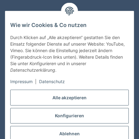
Informationen
Wie wir Cookies & Co nutzen
Gesetzliche Informationen
Durch Klicken auf „Alle akzeptieren“ gestatten Sie den
Einsatz folgender Dienste auf unserer Website: YouTube,
Vimeo. Sie können die Einstellung jederzeit ändern
Zahlungsmöglichkeiten
(Fingerabdruck-Icon links unten). Weitere Details finden
Sie unter
Konfigurieren
und in unserer
Datenschutzerklärung
.
Impressum
|
Datenschutz
Versandinformationen
Alle akzeptieren
Konfigurieren
Vertrag widerrufen
Ablehnen
* Alle Preise inkl. gesetzlicher USt., zzgl.
Versand