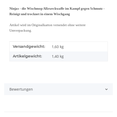
Ninja
-
die Wischmop Allzweckwaffe
im Kampf gegen Schmutz -
®
Reinigt und trocknet in einem Wischgang
Artikel wird im Originalkarton versendet ohne weitere
Umverpackung.
Produkteigenschaft
Wert
Versandgewicht:
1,60 kg
Artikelgewicht:
1,40
kg
Bewertungen