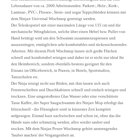
Lebensdauer von ca. 2000 Arbeitsstunden. Parkett-, Holz-, Kork-,
Laminat
-, PVC-, Fliesen-, Stein- und sogar Teppichböden können mit
dem Ninja
Universal Wischmop gereinigt werden.
®
Der Teleskopstiel mit einer maximalen Länge von 135 cm und die
mechanische Wringfuktion, welche über einen Hebel bzw. Puller von
Hand betätigt wird um den Schwamm zusammenzupressen und
auszuwringen, ermöglichen sehr komfortables und rückenschonendes
Arbeiten. Mit diesem Profi Wischmop lassen sich große Flächen
schnell und komfortabel reinigen und daher ist er nicht nur ideal für
den Heimbereich, sondern ebenfalls bestens geeignet für den
Einsatz im Officebereich, in Praxen, in Hotels, Sportstudios,
Tanzschulen etc.
Der Ninja reinigt nicht nur Böden, mit ihm lassen sich auch
Fensterscheiben und Duschkabinen schnell und einfach reinigen und
trocknen. Eine umgestoßenes Glas Wasser oder eine verschüttete
Tasse Kaffee, der Super Saugschwamm des Ninja
Mop erledigt das
®
blitzschnell - die Flüssigkeit wird in kürzester Zeit komplett
aufgesogen. Einmal kurz nachwischen und schon ist, ohne das die
Hände nass oder schmutzig werden, alles wieder sauber und
trocken. M
t dem Ninja
Power Wischmop
gehört anstrengendes
i
®
'Sauber machen' der Vergangenheit an.