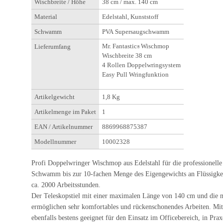
Wischbreite / Höhe
38 cm / max. 140 cm
Material
Edelstahl, Kunststoff
Schwamm
PVA Supersaugschwamm
Mr. Fantastic
Wischmop
Lieferumfang
®
Wischbreite 38 cm
4 Rollen Doppelwringsystem
Easy Pull Wringfunktion
Artikelgewicht
1,8 Kg
Artikelmenge im Paket
1
EAN / Artikelnummer
8869968875387
Modellnummer
10002328
Profi Doppelwringer Wischmop aus Edelstahl für die professionelle
Schwamm bis zur 10-fachen Menge des Eigengewichts an Flüssigkeit
ca. 2000 Arbeitsstunden.
Der Teleskopstiel mit einer maximalen Länge von 140 cm und die
ermöglichen sehr komfortables und rückenschonendes Arbeiten. M
ebenfalls bestens geeignet für den Einsatz im Officebereich, in Prax