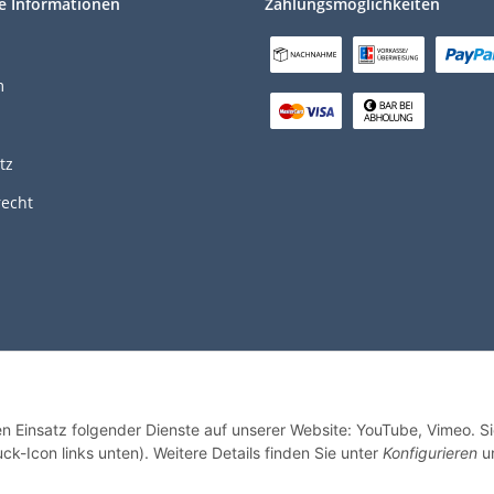
e Informationen
Zahlungsmöglichkeiten
m
tz
recht
en Einsatz folgender Dienste auf unserer Website: YouTube, Vimeo. S
© 2026 i-sells GmbH
ck-Icon links unten). Weitere Details finden Sie unter
Konfigurieren
un