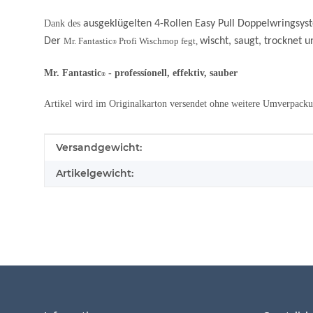
Dank des
ausgeklügelten 4-Rollen Easy Pull Doppelwringsy
Der
Mr. Fantastic
Profi Wischmop fegt,
wischt, saugt, trocknet u
®
Mr. Fantastic
-
professíonell, effektiv, sauber
®
Artikel wird im Originalkarton versendet ohne weitere Umverpacku
Produkteigenschaft
Wert
Versandgewicht:
Artikelgewicht: