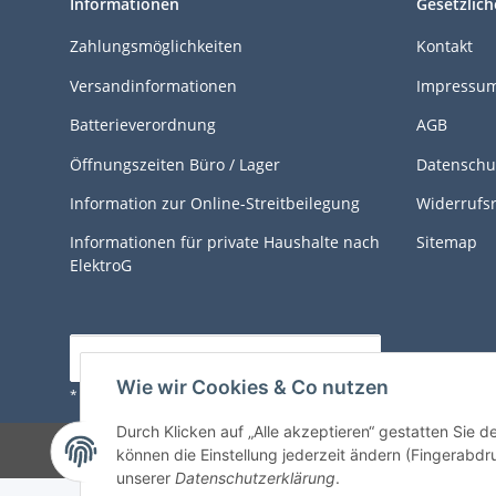
Informationen
Gesetzlich
Zahlungsmöglichkeiten
Kontakt
Versandinformationen
Impressu
Batterieverordnung
AGB
Öffnungszeiten Büro / Lager
Datenschu
Information zur Online-Streitbeilegung
Widerrufs
Informationen für private Haushalte nach
Sitemap
ElektroG
Vertrag widerrufen
Wie wir Cookies & Co nutzen
* Alle Preise inkl. gesetzlicher USt., zzgl.
Versand
Durch Klicken auf „Alle akzeptieren“ gestatten Sie d
können die Einstellung jederzeit ändern (Fingerabdru
unserer
Datenschutzerklärung
.