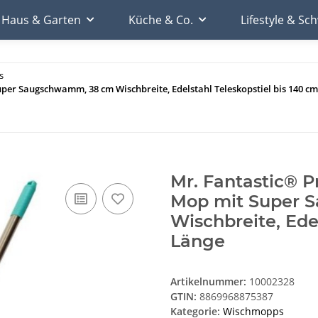
Haus & Garten
Küche & Co.
Lifestyle & S
s
per Saugschwamm, 38 cm Wischbreite, Edelstahl Teleskopstiel bis 140 c
Mr. Fantastic® 
Mop mit Super 
Wischbreite, Ede
Länge
Artikelnummer:
10002328
GTIN:
8869968875387
Kategorie:
Wischmopps