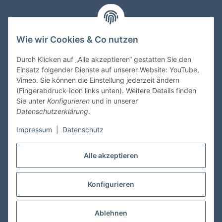
Informationen
Wie wir Cookies & Co nutzen
Gesetzliche Informationen
Durch Klicken auf „Alle akzeptieren“ gestatten Sie den
Einsatz folgender Dienste auf unserer Website: YouTube,
Vimeo. Sie können die Einstellung jederzeit ändern
Zahlungsmöglichkeiten
(Fingerabdruck-Icon links unten). Weitere Details finden
Sie unter
Konfigurieren
und in unserer
Datenschutzerklärung
.
Impressum
|
Datenschutz
Versandinformationen
Alle akzeptieren
Konfigurieren
Vertrag widerrufen
* Alle Preise inkl. gesetzlicher USt., zzgl.
Versand
Ablehnen