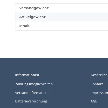
Produkteigenschaft
Wert
Versandgewicht:
Artikelgewicht:
Inhalt:
Informationen
Gesetzlich
Zahlungsmöglichkeiten
Kontakt
Versandinformationen
Impressu
Batterieverordnung
AGB