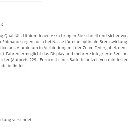
ng
ualitäts Lithium-Ionen Akku bringen Sie schnell und sicher voran
himano sorgen auch bei Nässe für eine optimale Bremswirkung. D
tion aus Aluminium in Verbindung mit der Zoom Federgabel, dem Ve
-Fahren ermöglicht das Display und mehrere integrierte Sensoren 
racker (Aufpreis 229,- Euro) mit einer Batterielaufzeit von mindest
erade befindet.
ackung versendet