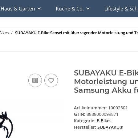
Haus & Garten
Küche & Co.
Lifestyle & S
Bikes
SUBAYAKU E-Bike Sensei mit überragender Motorleistung und To
SUBAYAKU E-Bike
Motorleistung u
Samsung Akku f
Artikelnummer:
10002301
GTIN:
8888000099871
Kategorie:
E-Bikes
Hersteller:
SUBAYAKU®