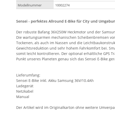
Modellnummer
10002274
Sensei - perfektes Allround E-Bike für City und Umgebu
Der robuste Bafang 36V250W Heckmotor und der Samsung Q
Die wartungsarmen mechanischen Scheibenbremsen von S
Tockenen, als auch im Nassen und die Leichtbaukonstruk
Gewichtsreduktion und sehr hohem Fahrkomfort bei. Smart
somit leicht kontrollieren.
Der optional erhältliche GPS T
Punkt unseres Planeten genau sich das Sensei E-Bike g
Lieferumfang:
Sensei E-Bike inkl. Akku Samsung 36V/10.4Ah
Ladegerät
Netzkabel
Manual
Der Artikel wird im Originalkarton ohne weitere Umverp