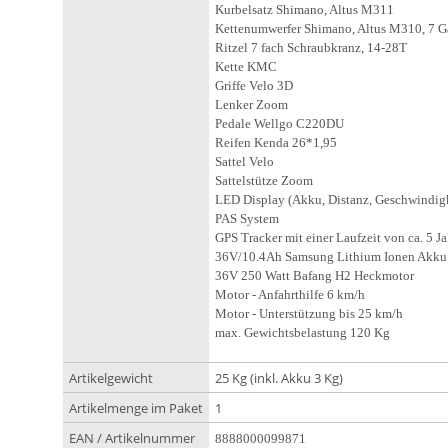
Kurbelsatz Shimano, Altus M311
Kettenumwerfer Shimano, Altus M310, 7 
Ritzel 7 fach Schraubkranz, 14-28T
Kette KMC
Griffe Velo 3D
Lenker Zoom
Pedale Wellgo C220DU
Reifen Kenda 26*1,95
Sattel Velo
Sattelstütze Zoom
LED Display (Akku, Distanz, Geschwindigk
PAS System
GPS Tracker mit einer Laufzeit von ca. 5 Ja
36V/10.4Ah Samsung Lithium Ionen Akku (
36V 250 Watt Bafang H2 Heckmotor
Motor - Anfahrthilfe 6 km/h
Motor - Unterstützung bis 25 km/h
max. Gewichtsbelastung 120 Kg
Artikelgewicht
25 Kg (inkl. Akku 3 Kg)
Artikelmenge im Paket
1
EAN / Artikelnummer
8888000099871