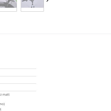
z matt
no)
g