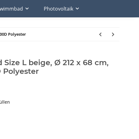
chwimmbad
Photovoltaik
600D Polyester
Size L beige, Ø 212 x 68 cm,
 Polyester
üllen