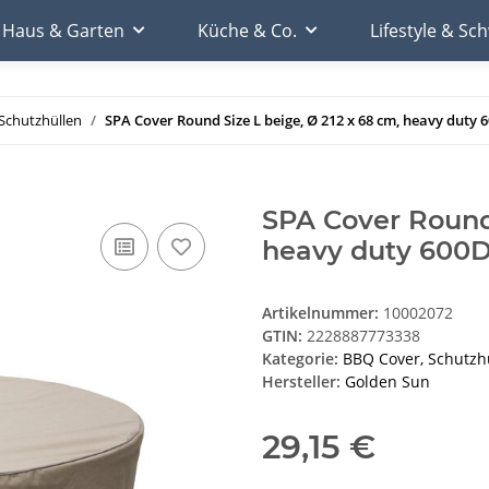
Haus & Garten
Küche & Co.
Lifestyle & S
Schutzhüllen
SPA Cover Round Size L beige, Ø 212 x 68 cm, heavy duty 
SPA Cover Round 
heavy duty 600D
Artikelnummer:
10002072
GTIN:
2228887773338
Kategorie:
BBQ Cover, Schutzh
Hersteller:
Golden Sun
29,15 €