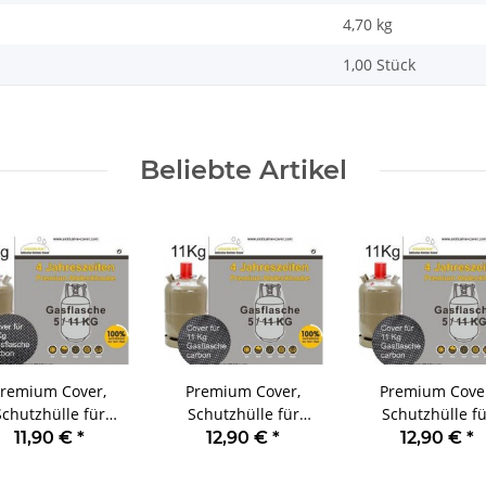
4,70
kg
1,00 Stück
Beliebte Artikel
remium Cover,
Premium Cover,
Premium Cove
Schutzhülle für
Schutzhülle für
Schutzhülle fü
flasche, Size M, 5
Gasflasche, Size L, 11
Gasflasche, Size L
11,90 €
*
12,90 €
*
12,90 €
*
Kg, carbon
Kg, carbon
Kg, carbon