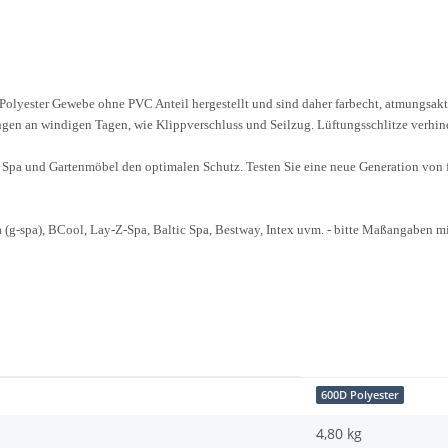
olyester Gewebe ohne PVC Anteil hergestellt und sind daher farbecht, atmungsakti
ngen an windigen Tagen, wie Klippverschluss und Seilzug. Lüftungsschlitze verhi
, Spa und Gartenmöbel den optimalen Schutz. Testen Sie eine neue Generation von
a (g-spa), BCool, Lay-Z-Spa, Baltic Spa, Bestway, Intex uvm. - bitte Maßangaben m
600D Polyester
4,80 kg