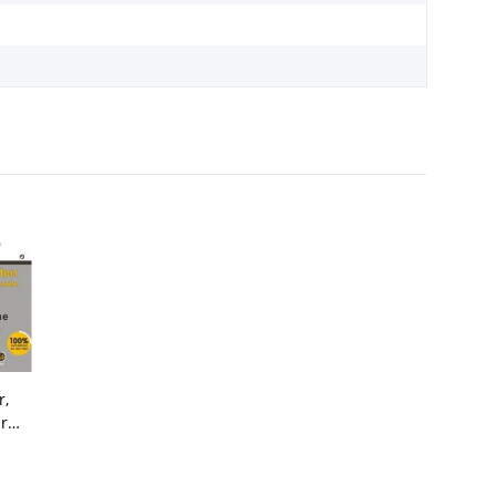
r,
r
, 11