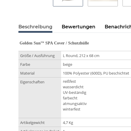
Beschreibung
Bewertungen
Benachric
Golden Sun
SPA Cover / Schutzhülle
TM
Größe / Ausführung
L Round, 212 x 68 cm
Farbe
beige
Material
100% Polyester (600D), PU beschichtet
reißfest
Eigenschaften
wasserdicht
UV-beständig
farbecht
atmungsaktiv
winterfest
Artikelgewicht
4,7 Kg