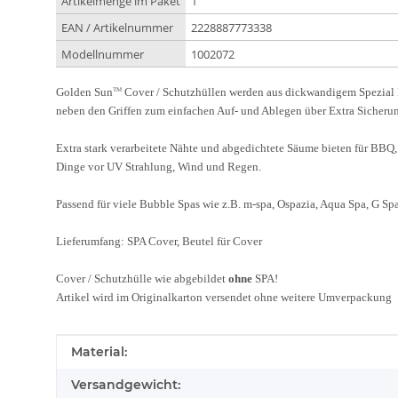
Artikelmenge im Paket
1
EAN / Artikelnummer
2228887773338
Modellnummer
1002072
Golden Sun
Cover / Schutzhüllen werden aus dickwandigem Spezial P
TM
neben den Griffen zum einfachen Auf- und Ablegen über Extra Sicheru
Extra stark verarbeitete Nähte und abgedichtete Säume bieten für BBQ
Dinge vor UV Strahlung, Wind und Regen.
Passend für viele Bubble Spas wie z.B. m-spa, Ospazia, Aqua Spa, G Sp
Lieferumfang:
SPA Cover, Beutel für Cover
Cover / Schutzhülle wie abgebildet
ohne
SPA!
Artikel wird im Originalkarton versendet ohne weitere Umverpackung
Produkteigenschaft
Wert
Material:
Versandgewicht: