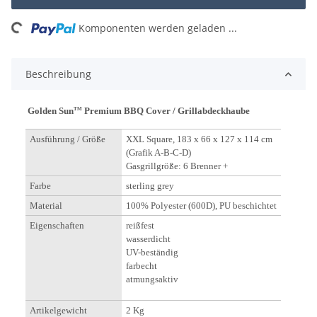
ng...
Komponenten werden geladen ...
Beschreibung
Golden Sun
Premium BBQ Cover / Grillabdeckhaube
TM
Ausführung / Größe
XXL Square, 183 x 66 x 127 x 114 cm
(Grafik A-B-C-D)
Gasgrillgröße: 6 Brenner +
Farbe
sterling
grey
Material
100% Polyester (600D), PU beschichtet
Eigenschaften
reißfest
wasserdicht
UV-beständig
farbecht
atmungsaktiv
Artikelgewicht
2 Kg