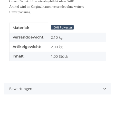
Cover / Schutzhülle wie abgebildet
ohne
Grill!
Artikel wird im Originalkarton versendet ohne weitere
Umverpackung
Produkteigenschaft
Wert
Material:
100% Polyester
Versandgewicht:
2,10 kg
Artikelgewicht:
2,00
kg
Inhalt:
1,00 Stück
Bewertungen