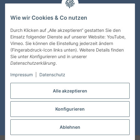
Informationen
Wie wir Cookies & Co nutzen
Gesetzliche Informationen
Durch Klicken auf „Alle akzeptieren“ gestatten Sie den
Einsatz folgender Dienste auf unserer Website: YouTube,
Vimeo. Sie können die Einstellung jederzeit ändern
Zahlungsmöglichkeiten
(Fingerabdruck-Icon links unten). Weitere Details finden
Sie unter
Konfigurieren
und in unserer
Datenschutzerklärung
.
Impressum
|
Datenschutz
Versandinformationen
Alle akzeptieren
Konfigurieren
Vertrag widerrufen
Ablehnen
* Alle Preise inkl. gesetzlicher USt., zzgl.
Versand