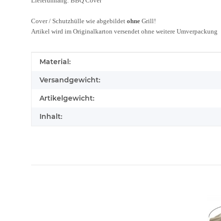
Lieferumfang:
BBQ Cover
Cover / Schutzhülle wie abgebildet
ohne
Grill!
Artikel wird im Originalkarton versendet ohne weitere Umverpackung
Produkteigenschaft
Wert
Material:
Versandgewicht:
Artikelgewicht:
Inhalt: