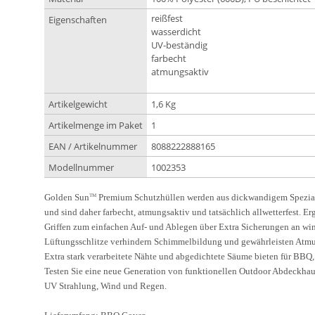
reißfest
Eigenschaften
wasserdicht
UV-beständig
farbecht
atmungsaktiv
Artikelgewicht
1,6 Kg
Artikelmenge im Paket
1
EAN / Artikelnummer
8088222888165
Modellnummer
1002353
Golden Sun
Premium Schutzhüllen werden aus dickwandigem Spezial
TM
und sind daher farbecht, atmungsaktiv und tatsächlich allwetterfest. 
Griffen zum einfachen Auf- und Ablegen über Extra Sicherungen an wi
Lüftungsschlitze verhindern Schimmelbildung und gewährleisten Atmu
Extra stark verarbeitete Nähte und abgedichtete Säume bieten für BBQ
Testen Sie eine neue Generation von funktionellen Outdoor Abdeckhau
UV Strahlung, Wind und Regen.