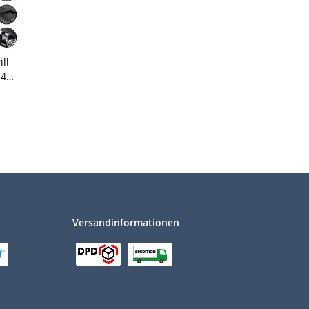
ill
 4
e S
7 x
Versandinformationen