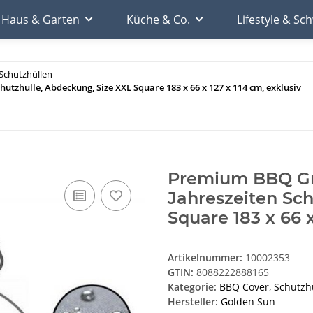
Haus & Garten
Küche & Co.
Lifestyle & S
Schutzhüllen
utzhülle, Abdeckung, Size XXL Square 183 x 66 x 127 x 114 cm, exklusiv
Premium BBQ Gri
Jahreszeiten Sch
Square 183 x 66 x
Artikelnummer:
10002353
GTIN:
8088222888165
Kategorie:
BBQ Cover, Schutzh
Hersteller:
Golden Sun