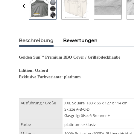
Beschreibung
Bewertungen
Golden Sun
Premium BBQ Cover / Grillabdeckhaube
TM
Edition: Oxford
Exklusive Farbvariante: platinum
Ausführung / Größe
XXL Square, 183 x 66 x 127 x 114 cm
Skizze A-B-C-D
Gasgrillgröße: 6 Brenner +
Farbe
platinum exklusiv
Material
100% Polyester (600D), PU beschichtet