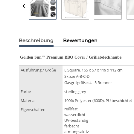
Beschreibung
Bewertungen
Golden Sun
Premium BBQ Cover / Grillabdeckhaube
TM
Ausführung / Größe
L Square, 165 x 57 x 119 x 112 cm
Skizze A-B-C-D
Gasgrillgröße: 4 - 5 Brenner
Farbe
sterling
grey
Material
100% Polyester (600D), PU beschichtet
reißfest
Eigenschaften
wasserdicht
UV-beständig
farbecht
atmungsaktiv