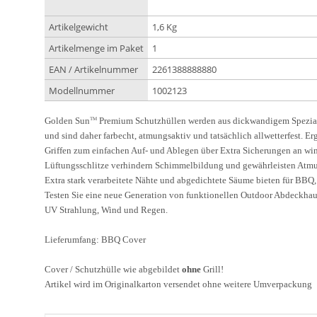
Artikelgewicht
1,6 Kg
Artikelmenge im Paket
1
EAN / Artikelnummer
2261388888880
Modellnummer
1002123
Golden Sun
Premium Schutzhüllen werden aus dickwandigem Spezial
TM
und sind daher farbecht, atmungsaktiv und tatsächlich allwetterfest. 
Griffen zum einfachen Auf- und Ablegen über Extra Sicherungen an wi
Lüftungsschlitze verhindern Schimmelbildung und gewährleisten Atmu
Extra stark verarbeitete Nähte und abgedichtete Säume bieten für BBQ
Testen Sie eine neue Generation von funktionellen Outdoor Abdeckhau
UV Strahlung, Wind und Regen.
Lieferumfang:
BBQ Cover
Cover / Schutzhülle wie abgebildet
ohne
Grill!
Artikel wird im Originalkarton versendet ohne weitere Umverpackung