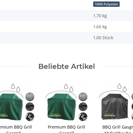
100% Polyester
1,70 kg
1,60
kg
1,00 Stück
Beliebte Artikel
emium BBQ Grill
Premium BBQ Grill
BBQ Grill Gasgr