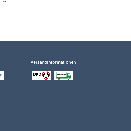
 4
e L
x 119
ic
Versandinformationen