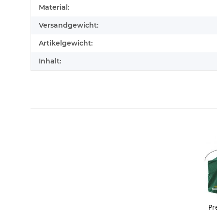
Produkteigenschaft
Wert
Material:
Versandgewicht:
Artikelgewicht:
Inhalt:
Pr