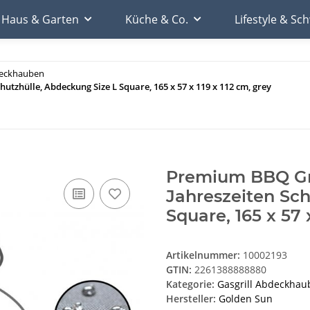
Haus & Garten
Küche & Co.
Lifestyle & S
deckhauben
utzhülle, Abdeckung Size L Square, 165 x 57 x 119 x 112 cm, grey
Premium BBQ Gri
Jahreszeiten Sch
Square, 165 x 57 
Artikelnummer:
10002193
GTIN:
2261388888880
Kategorie:
Gasgrill Abdeckhau
Hersteller:
Golden Sun