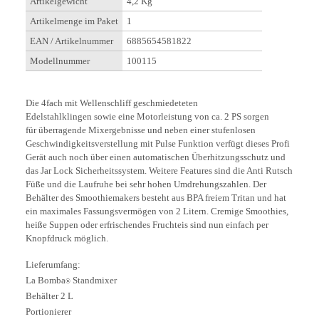
Artikelgewicht
4,2 Kg
Artikelmenge im Paket
1
EAN / Artikelnummer
6885654581822
Modellnummer
100115
Die 4fach mit Wellenschliff geschmiedeteten
Edelstahlklingen sowie eine Motorleistung von ca. 2 PS sorgen
für überragende Mixergebnisse und neben einer
stufenlosen
Geschwindigkeitsverstellung mit Pulse Funktion verfügt dieses Profi
Gerät auch noch über einen automatischen Überhitzungsschutz und
das Jar Lock Sicherheitssystem. Weitere Features sind die Anti Rutsch
Füße und die Laufruhe bei sehr hohen Umdrehungszahlen. Der
Behälter des Smoothiemakers besteht aus BPA freiem Tritan und hat
ein maximales Fassungsvermögen von 2 Litern. Cremige Smoothies,
heiße Suppen oder erfrischendes Fruchteis sind nun einfach per
Knopfdruck möglich.
Lieferumfang:
La Bomba
Standmixer
®
Behälter 2 L
Portionierer