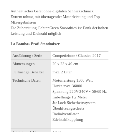
Authentisches Gerät ohne digitalen Schnickschnack
Extrem robust, mit überragender Motorleistung und Top
Mixergebnissen
Die Zubereitung 'Echter Green Smoothies' ist Dank der hohen
Leistung und Drehzahl möglich
La Bomba
Profi Standmixer
®
Ausführung / Serie
Competizione / Classico 2017
Abmessungen
20 x 23 x 49 cm
Füllmenge Behälter
max. 2 Liter
Technische Daten
Motorleistung 1500 Watt
U/min max. 36000
Spannung 220V-240V ~ 50/69 Hz
Kabellänge 1,2 Meter
Jar Lock Sicherheitssystem
Überhitzungsschutz
Radialventilator
Edelstahlkupplung