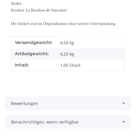
Stößel
Booklet 'La Bomba
40 Smoothie'
®
Der Artikel wird im Originalkarton ohne weitere Umverpackung
Produkteigenschaft
Wert
Versandgewicht:
4,50 kg
Artikelgewicht:
4,20
kg
Inhalt:
1,00 Stück
Bewertungen
Benachrichtigen, wenn verfügbar