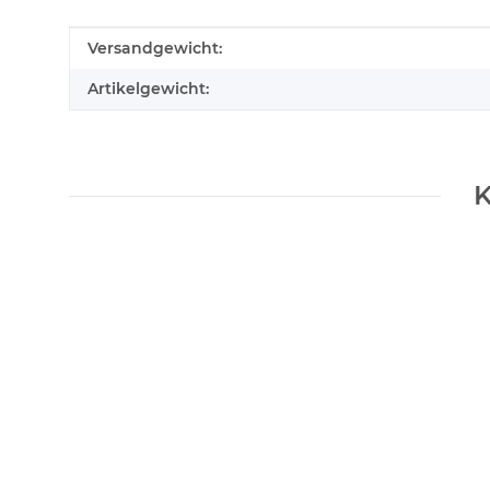
Produkteigenschaft
Wert
Versandgewicht:
Artikelgewicht:
K