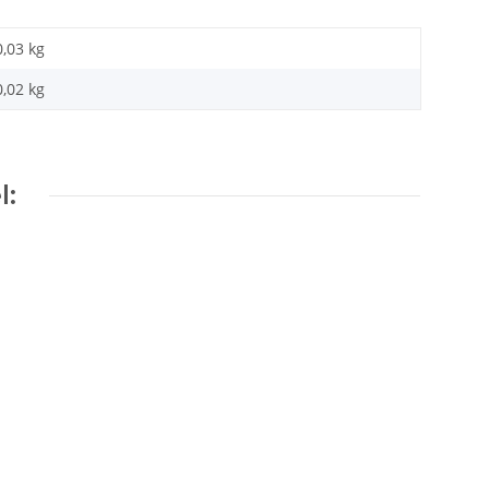
0,03 kg
0,02
kg
l: