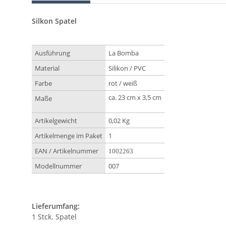
Silkon Spatel
Ausführung
La Bomba
Material
Silikon / PVC
Farbe
rot / weiß
ca. 23 cm x 3,5 cm
Maße
Artikelgewicht
0,02 Kg
Artikelmenge im Paket
1
EAN / Artikelnummer
1002263
Modellnummer
007
Lieferumfang:
1 Stck. Spatel