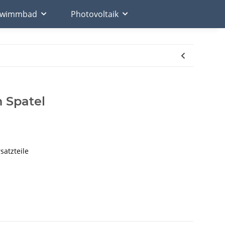
chwimmbad
Photovoltaik
 Spatel
satzteile