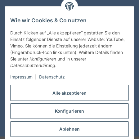
Informationen
Wie wir Cookies & Co nutzen
Gesetzliche Informationen
Durch Klicken auf „Alle akzeptieren“ gestatten Sie den
Einsatz folgender Dienste auf unserer Website: YouTube,
Vimeo. Sie können die Einstellung jederzeit ändern
Zahlungsmöglichkeiten
(Fingerabdruck-Icon links unten). Weitere Details finden
Sie unter
Konfigurieren
und in unserer
Datenschutzerklärung
.
Impressum
|
Datenschutz
Versandinformationen
Alle akzeptieren
Konfigurieren
Vertrag widerrufen
* Alle Preise inkl. gesetzlicher USt., zzgl.
Versand
Ablehnen