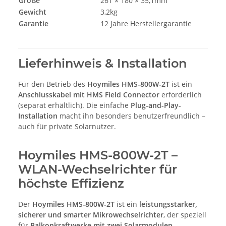
Größe
261 × 180 × 35,1mm
Gewicht
3,2kg
Garantie
12 Jahre Herstellergarantie
Lieferhinweis & Installation
Für den Betrieb des
Hoymiles HMS-800W-2T
ist ein
Anschlusskabel mit HMS Field Connector
erforderlich
(separat erhältlich). Die einfache
Plug-and-Play-
Installation
macht ihn besonders benutzerfreundlich –
auch für private Solarnutzer.
Hoymiles HMS-800W-2T –
WLAN-Wechselrichter für
höchste Effizienz
Der
Hoymiles HMS-800W-2T
ist ein
leistungsstarker,
sicherer und smarter Mikrowechselrichter
, der speziell
für
Balkonkraftwerke mit zwei Solarmodulen