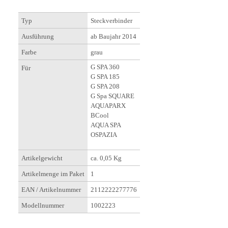
Typ
Steckverbinder
Ausführung
ab Baujahr 2014
Farbe
grau
G SPA 360
Für
G SPA 185
G SPA 208
G Spa SQUARE
AQUAPARX
BCool
AQUA SPA
OSPAZIA
Artikelgewicht
ca. 0,05 Kg
Artikelmenge im Paket
1
EAN / Artikelnummer
2112222277776
Modellnummer
1002223