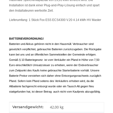
maximale Speicherkapazität von 29,03 kWh erreicht wird. Die
Installation ist dank einer Plug-and-Play-Lösung einfach und spart
den Installateuren wertvolle Zeit.
Lieferumfang: 1 Stü
ck
Fox ESS ECS4300 V.20 4.14 kWh HV Master
BATTERIEVERORDNUNG!
Batterien und Akkus gehören nicht in den Hausmüll. Verbraucher sind
gesetzlich verpflichtet, gebrauchte Batterien zurückzugeben. Die Rückgabe
kann bei uns und an öffentlichen Sammelstellen der Gemeinde erfolgen.
Gemäß § 10 Batteriegesetz ist vom Verkäufer ein Pfand in Höhe von 7,50
Euro einschließlich Umsatzsteuer zu erheben, wenn der Endverbraucher
zum Zeitpunkt des Kaufs keine gebrauchte Starterbatterie vorhält. Unsere
Batterie-Preise verstehen sich daher ohne Entsorgungsnachweis zuzüglich
Pfand. Sofern kein Pfand seitens des Verkäufers erhoben wird, da die
Altbatterie fachgerecht entsorgt wurde oder ein Tausch Alt gegen Neu
stattgefunden hat, ist dieser Betrag auch nicht vom Kaufpreis abzugsfähig.
Produkteigenschaft
Wert
Versandgewicht:
42,00 kg